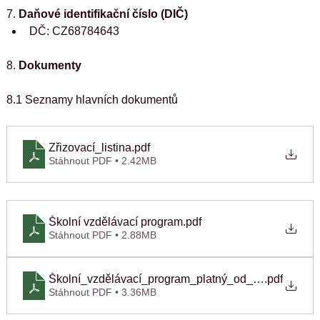
7. 
Daňové identifikační číslo (DIČ)
DČ: CZ68784643
8. 
Dokumenty
8.1 Seznamy hlavních dokumentů
Zřizovací_listina
.pdf
Stáhnout PDF • 2.42MB
Školní vzdělávací program
.pdf
Stáhnout PDF • 2.88MB
Školní_vzdělávací_program_platný_od_1.9.18
.pdf
Stáhnout PDF • 3.36MB