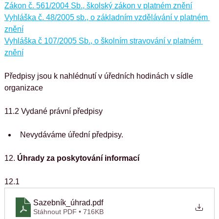
Zákon č. 561/2004 Sb., školský zákon v platném znění
Vyhláška č. 48/2005 sb., o základním vzdělávání v platném 
znění
Vyhláška č 107/2005 Sb., o školním stravování v platném 
znění
Předpisy jsou k nahlédnutí v úředních hodinách v sídle 
organizace
11.2 Vydané právní předpisy
Nevydáváme úřední předpisy.
12.
 Úhrady za poskytování informací
12.1 
Sazebník_úhrad
.pdf
Stáhnout PDF • 716KB