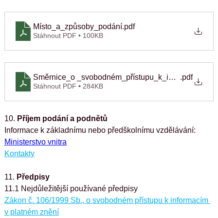
Místo_a_způsoby_podání
.pdf
Stáhnout PDF • 100KB
Směrnice_o _svobodném_přístupu_k_informacím
.pdf
Stáhnout PDF • 284KB
10. 
Příjem podání a podnětů
Informace k základnímu nebo předškolnímu vzdělávání: 
Ministerstvo vnitra
Kontakty
11. 
Předpisy
11.1 Nejdůležitější používané předpisy
Zákon č. 106/1999 Sb., o svobodném přístupu k informacím 
v platném znění