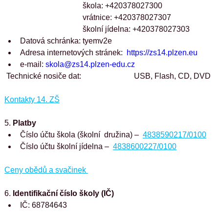
škola: +420378027300
vrátnice: +420378027307
školní jídelna: +420378027303
Datová schránka: tyemv2e
Adresa internetových stránek:  
https://zs14.plzen.eu
e-mail: 
skola@zs14.plzen-edu.cz
 Technické nosiče dat:                           USB, Flash, CD, DVD
Kontakty 14. ZŠ
5. 
Platby
Číslo účtu škola (školní  družina) –  
4838590217/0100
Číslo účtu školní jídelna –  
4838600227/0100
Ceny obědů a svačinek 
6. 
Identifikační číslo školy (IČ)
IČ: 68784643