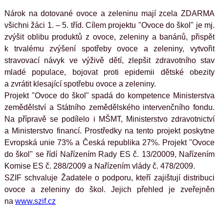
Nárok na dotované ovoce a zeleninu mají zcela ZDARMA 
všichni žáci 1. – 5. tříd. Cílem projektu "Ovoce do škol" je mj. 
zvýšit oblibu produktů z ovoce, zeleniny a banánů, přispět 
k trvalému zvýšení spotřeby ovoce a zeleniny, vytvořit 
stravovací návyk ve výživě dětí, zlepšit zdravotního stav 
mladé populace, bojovat proti epidemii dětské obezity 
a zvrátit klesající spotřebu ovoce a zeleniny.
Projekt "Ovoce do škol" spadá do kompetence Ministerstva 
zemědělství a Státního zemědělského intervenčního fondu. 
Na přípravě se podílelo i MŠMT, Ministerstvo zdravotnictví 
a Ministerstvo financí. Prostředky na tento projekt poskytne 
Evropská unie 73% a Česká republika 27%. Projekt "Ovoce 
do škol" se řídí Nařízením Rady ES č. 13/20009, Nařízením 
Komise ES č. 288/2009 a Nařízením vlády č. 478/2009.
SZIF schvaluje Žadatele o podporu, kteří zajištují distribuci 
ovoce a zeleniny do škol. Jejich přehled je zveřejněn 
na 
www.szif.cz