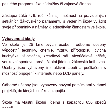
pestrého programu školní družiny či zájmové činnosti.
Zástupci žáků 4.-9. ročníků mají možnost na pravidelných 
setkáních žákovského parlamentu s vedením školy vyjádřit 
svoje připomínky a náměty k jednotlivým činnostem ve škole.
Vybavenost školy
Ve škole je 26 kmenových učeben, odborné učebny 
výpočetní techniky, chemie, fyziky, přírodopisu, cvičná 
kuchyňka, tělocvična, zrcadlový sál, víceúčelové hřiště, 
venkovní sportovní areál, školní jídelna, žákovská knihovna. 
Učebny jsou vybaveny interaktivní tabulí a počítačem s 
možností připojení k internetu nebo LCD panely.
Odborné učebny jsou vybaveny novými pomůckami v rámci 
projektů, do kterých se škola zapojila.
Škola má vlastní školní jídelnu s kapacitou 650 obědů 